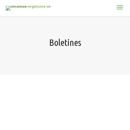
Boletines
DOI: https://doi.org/10.31055/1851.2372.v60.n2 Vol. 60 (2)
Junio (2025) ECOLOGÍA Y CONSERVACIÓN Factores
asociados a la presencia y riqueza de epífitas…