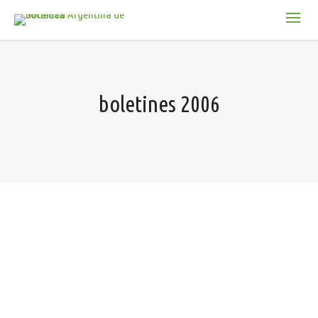
boletines 2006
Micología Modificaciones anatómicas en madera de
sauce por acción Coriolellus malicola (Aphyllophorales)
agente de pudrición castaña Murace, Mónica A.; Luna,…