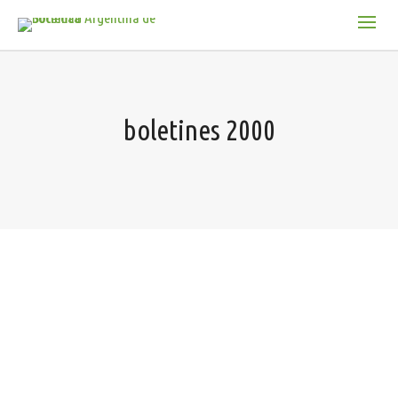
boletines 2000
No Comments
MARTINEZ CARRETERO, E. – Vegetación de los Andes
Centrales de la Argentina. El valle de Uspallata, Mendoza
CABRAL E. L.…