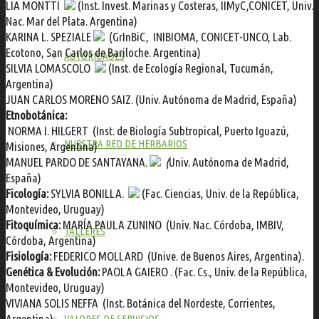
LIA MONTTI
(Inst. Invest. Marinas y Costeras, IIMyC,CONICET, Univ.
Nac. Mar del Plata. Argentina)
KARINA L. SPEZIALE
(GrInBiC, INIBIOMA, CONICET-UNCO, Lab.
Ecotono, San Carlos de Bariloche. Argentina)
AUTORIDADES
SILVIA LOMASCOLO
(Inst. de Ecología Regional, Tucumán,
Argentina)
JUAN CARLOS MORENO SAIZ. (Univ. Autónoma de Madrid, España)
Etnobotánica:
NORMA I. HILGERT
(Inst. de Biología Subtropical, Puerto Iguazú,
NUESTRA RED DE HERBARIOS
Misiones, Argentina)
MANUEL PARDO DE SANTAYANA.
(
Univ. Autónoma de Madrid,
España)
Ficología:
SYLVIA BONILLA.
(Fac. Ciencias, Univ. de la República,
Montevideo, Uruguay)
Fitoquímica:
MARÍA PAULA ZUNINO
(Univ. Nac. Córdoba, IMBIV,
TALLERES
Córdoba, Argentina)
Fisiología:
FEDERICO MOLLARD
(Unive. de Buenos Aires, Argentina).
Genética &
Evolución:
PAOLA GAIERO
. (Fac. Cs., Univ. de la República,
Montevideo, Uruguay)
VIVIANA SOLIS NEFFA
(Inst. Botánica del Nordeste, Corrientes,
Argentina)
VALORES DE SERVICIOS