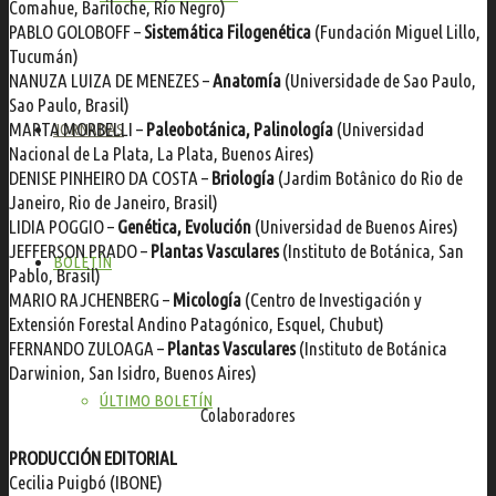
Comahue, Bariloche, Río Negro)
PABLO GOLOBOFF –
Sistemática Filogenética
(Fundación Miguel Lillo,
Tucumán)
NANUZA LUIZA DE MENEZES –
Anatomía
(Universidade de Sao Paulo,
Sao Paulo, Brasil)
MARTA MORBELLI –
Paleobotánica, Palinología
(Universidad
JORNADAS
Nacional de La Plata, La Plata, Buenos Aires)
DENISE PINHEIRO DA COSTA –
Briología
(Jardim Botânico do Rio de
Janeiro, Rio de Janeiro, Brasil)
LIDIA POGGIO –
Genética, Evolución
(Universidad de Buenos Aires)
JEFFERSON PRADO –
Plantas Vasculares
(Instituto de Botánica, San
BOLETÍN
Pablo, Brasil)
MARIO RAJCHENBERG –
Micología
(Centro de Investigación y
Extensión Forestal Andino Patagónico, Esquel, Chubut)
FERNANDO ZULOAGA –
Plantas Vasculares
(Instituto de Botánica
Darwinion, San Isidro, Buenos Aires)
ÚLTIMO BOLETÍN
Colaboradores
PRODUCCIÓN EDITORIAL
Cecilia Puigbó (IBONE)