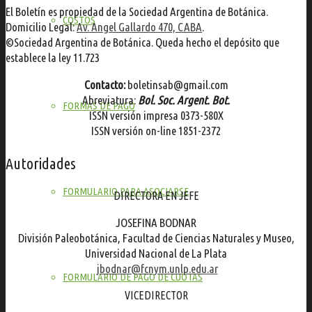
El Boletín es propiedad de la Sociedad Argentina de Botánica.
COSTOS
Domicilio Legal:
Av. Angel Gallardo 470, CABA
.
©Sociedad Argentina de Botánica. Queda hecho el depósito que
establece la ley 11.723
Contacto:
boletinsab@gmail.com
Abreviatura:
Bol. Soc. Argent. Bot.
FORMAS DE PAGO
ISSN versión impresa 0373-580X
ISSN versión on-line 1851-2372
Autoridades
FORMULARIO PARA ASOCIARSE
DIRECTORA EN JEFE
JOSEFINA BODNAR
División Paleobotánica, Facultad de Ciencias Naturales y Museo,
Universidad Nacional de La Plata
jbodnar@fcnym.unlp.edu.ar
FORMULARIO DE PAGO DE CUOTAS
VICEDIRECTOR