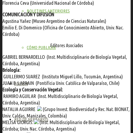
Florencia Ceva (Universidad Nacional de Córdoba)
BOLETINES ANTERIORES
COMUNICACIÓN Y DIFUSIÓN
Agustina Yañez (Museo Argentino de Ciencias Naturales)
Emilio E. Di Domenico (Oficina de Conocimiento Abierto, Univ. Nac.
Córdoba)
Editores Asociados
CÓMO PUBLICAR
GABRIEL BERNARDELLO
(Inst. Multidisciplinario de Biología Vegetal,
Córdoba, Argentina)
Briología:
GUILLERMO SUAREZ
(Instituto Miguel Lillo, Tucumán, Argentina)
JUAN B. LARRAIN
(Pontificia Univ. Católica de Valparaíso, Chile)
FOLIUM
Ecología y
Conservación Vegetal:
RAMIRO AGUILAR
(Inst. Multidisciplinario de Biología Vegetal,
Córdoba, Argentina)
NATALIA AGUIRRE
(Grupo Invest. Biodiversidad y Rec. Nat. BIONAT,
Univ. Caldas, Manizales, Colombia)
RED DE HERBARIOS
MELISA GIORGIS.
(Inst. Multidisciplinario de Biología Vegetal,
Córdoba; Univ. Nac. Córdoba, Argentina)