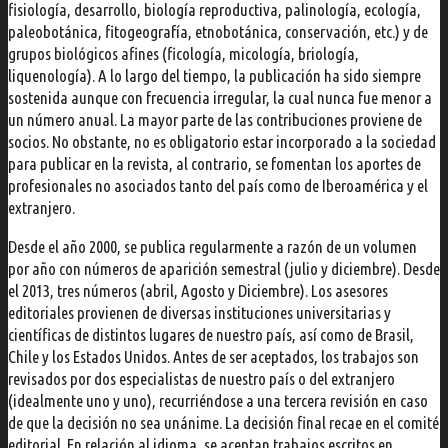
fisiología, desarrollo, biología reproductiva, palinología, ecología,
paleobotánica, fitogeografía, etnobotánica, conservación, etc.) y de
grupos biológicos afines (ficología, micología, briología,
liquenología). A lo largo del tiempo, la publicación ha sido siempre
sostenida aunque con frecuencia irregular, la cual nunca fue menor a
un número anual. La mayor parte de las contribuciones proviene de
socios. No obstante, no es obligatorio estar incorporado a la sociedad
para publicar en la revista, al contrario, se fomentan los aportes de
profesionales no asociados tanto del país como de Iberoamérica y el
extranjero.
Desde el año 2000, se publica regularmente a razón de un volumen
por año con números de aparición semestral (julio y diciembre). Desde
el 2013, tres números (abril, Agosto y Diciembre). Los asesores
editoriales provienen de diversas instituciones universitarias y
científicas de distintos lugares de nuestro país, así como de Brasil,
Chile y los Estados Unidos. Antes de ser aceptados, los trabajos son
revisados por dos especialistas de nuestro país o del extranjero
(idealmente uno y uno), recurriéndose a una tercera revisión en caso
de que la decisión no sea unánime. La decisión final recae en el comité
editorial. En relación al idioma, se aceptan trabajos escritos en