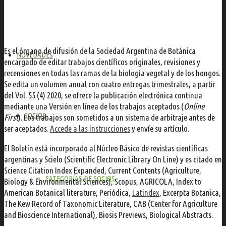
Es el órgano de difusión de la Sociedad Argentina de Botánica
NOVEDADES
encargado de editar trabajos científicos originales, revisiones y
recensiones en todas las ramas de la biología vegetal y de los hongos.
Se edita un volumen anual con cuatro entregas trimestrales, a partir
del Vol. 55 (4) 2020, se ofrece la publicación electrónica continua
mediante una Versión en línea de los trabajos aceptados (
Online
SOCIOS
First
). Los trabajos son sometidos a un sistema de arbitraje antes de
ser aceptados.
Accede a las instrucciones
y envíe su artículo.
El Boletín está incorporado al Núcleo Básico de revistas científicas
argentinas y Scielo (Scientific Electronic Library On Line) y es citado en
Science Citation Index Expanded, Current Contents (Agriculture,
CATEGORÍAS DE SOCIOS
Biology & Environmental Sciences), Scopus, AGRICOLA, Index to
American Botanical literature, Periódica,
Latindex
, Excerpta Botanica,
The Kew Record of Taxonomic Literature, CAB (Center for Agriculture
and Bioscience International), Biosis Previews, Biological Abstracts.