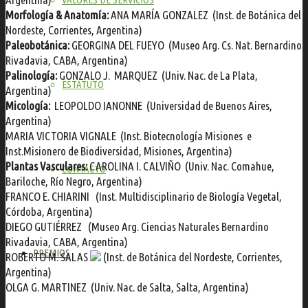
Morfología &
Anatomía:
ANA MARÍA GONZALEZ
(Inst. de Botánica del
Nordeste, Corrientes, Argentina)
Paleobotánica:
GEORGINA DEL FUEYO
(Museo Arg. Cs. Nat. Bernardino
Rivadavia, CABA, Argentina)
Palinología:
GONZALO J. MARQUEZ
(Univ. Nac. de La Plata,
ESTATUTO
Argentina)
Micología:
LEOPOLDO IANONNE
(Universidad de Buenos Aires,
Argentina)
MARIA VICTORIA VIGNALE
(Inst. Biotecnología Misiones e
Inst.Misionero de Biodiversidad, Misiones, Argentina)
Plantas
Vasculares:
CAROLINA I. CALVIÑO
(Univ. Nac. Comahue,
CONTACTO
Bariloche, Río Negro, Argentina)
FRANCO E. CHIARINI
(Inst. Multidisciplinario de Biología Vegetal,
Córdoba, Argentina)
DIEGO GUTIÉRREZ
(Museo Arg. Ciencias Naturales Bernardino
Rivadavia, CABA, Argentina)
PREMIOS
ROBERTO M. SALAS
(Inst. de Botánica del Nordeste, Corrientes,
Argentina)
OLGA G. MARTINEZ
(Univ. Nac. de Salta, Salta, Argentina)