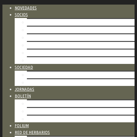
NOVEDADES
SOCIOS
CATEGORÍAS DE SOCIOS
COSTOS
FORMAS DE PAGO
FORMULARIO PARA ASOCIARSE
FORMULARIO DE PAGO DE CUOTAS
NUESTROS SOCIOS HONORARIOS
SOCIEDAD
ESTATUTO
COMISIÓN DIRECTIVA
JORNADAS
BOLETÍN
ÚLTIMO BOLETÍN
BOLETINES ANTERIORES
CÓMO PUBLICAR
FOLIUM
RED DE HERBARIOS