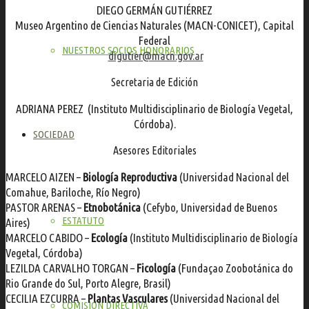
DIEGO GERMÁN GUTIÉRREZ
Museo Argentino de Ciencias Naturales (MACN-CONICET), Capital
Federal
NUESTROS SOCIOS HONORARIOS
digutier@macn.gov.ar
Secretaria de Edición
ADRIANA PEREZ
(Instituto Multidisciplinario de Biología Vegetal,
Córdoba).
SOCIEDAD
Asesores Editoriales
MARCELO AIZEN –
Biología Reproductiva
(Universidad Nacional del
Comahue, Bariloche, Río Negro)
PASTOR ARENAS –
Etnobotánica
(Cefybo, Universidad de Buenos
ESTATUTO
Aires)
MARCELO CABIDO –
Ecología
(Instituto Multidisciplinario de Biología
Vegetal, Córdoba)
LEZILDA CARVALHO TORGAN –
Ficología
(Fundaçao Zoobotánica do
Rio Grande do Sul, Porto Alegre, Brasil)
CECILIA EZCURRA –
Plantas Vasculares
(Universidad Nacional del
COMISIÓN DIRECTIVA