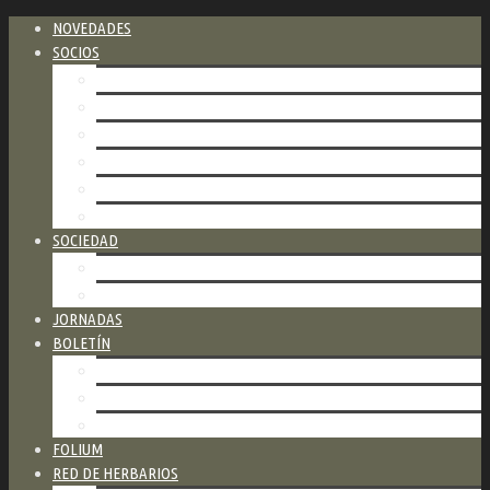
NOVEDADES
SOCIOS
CATEGORÍAS DE SOCIOS
COSTOS
FORMAS DE PAGO
FORMULARIO PARA ASOCIARSE
FORMULARIO DE PAGO DE CUOTAS
NUESTROS SOCIOS HONORARIOS
SOCIEDAD
ESTATUTO
COMISIÓN DIRECTIVA
JORNADAS
BOLETÍN
ÚLTIMO BOLETÍN
BOLETINES ANTERIORES
CÓMO PUBLICAR
FOLIUM
RED DE HERBARIOS