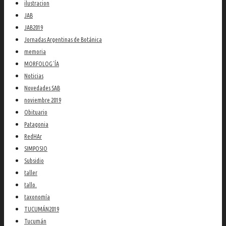
ilustracion
JAB
JAB2019
Jornadas Argentinas de Botánica
memoria
MORFOLOG´ÍA
Noticias
Novedades SAB
noviembre 2019
Obituario
Patagonia
RedHAr
SIMPOSIO
Subsidio
taller
tallo.
taxonomía
TUCUMÁN2019
Tucumán