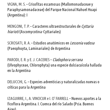
VIGNA, M. S.
– Crisofitas escamosas (Mallomonadaceae y
Paraphysamonadaceae) del Parque Nacional Nahuel Huapi
(Argentina): I
MENGONI, T. P.
– Caracteres ultraestructurales de
Cyttaria
hiarioti
(Ascomycotina-Cyttariales)
SCROSATI, R. A.
– Estudios anatómicos en
Lessonia vadosa
(Paeophuyta, Laminariales) de Argentina
PARODI, E. R. y E. J. CACERES
–
Cladophora serrana
(Ulvophyceae, Chlorophyta) una especie dulciacuícola hallada
en la Argentina
DELUCCHI, G.
– Especies adventicias y naturalizadas nuevas o
críticas para la Argentina
IZAGUIRRE, I., A. VINOCUR e I. O’ FARRELL
– Nuevos aportes a la
ficoflora Argentina. I. Cuenca del río Salado (Pcia. Buenos
Aires)