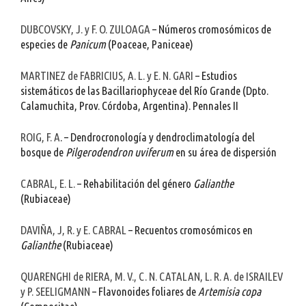
DUBCOVSKY, J. y F. O. ZULOAGA
– Números cromosómicos de
especies de
Panicum
(Poaceae, Paniceae)
MARTINEZ de FABRICIUS, A. L. y E. N. GARI
– Estudios
sistemáticos de las Bacillariophyceae del Río Grande (Dpto.
Calamuchita, Prov. Córdoba, Argentina). Pennales II
ROIG, F. A
. – Dendrocronología y dendroclimatología del
bosque de
Pilgerodendron uviferum
en su área de dispersión
CABRAL, E. L.
– Rehabilitación del género
Galianthe
(Rubiaceae)
DAVIÑA, J, R. y E. CABRAL
– Recuentos cromosómicos en
Galianthe
(Rubiaceae)
QUARENGHI de RIERA, M. V., C. N. CATALAN, L. R. A. de ISRAILEV
y P. SEELIGMANN
– Flavonoides foliares de
Artemisia copa