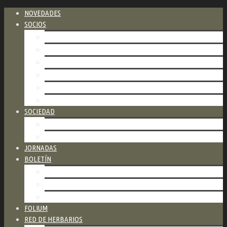
NOVEDADES
SOCIOS
CATEGORÍAS DE SOCIOS
COSTOS
FORMAS DE PAGO
FORMULARIO PARA ASOCIARSE
FORMULARIO DE PAGO DE CUOTAS
NUESTROS SOCIOS HONORARIOS
SOCIEDAD
ESTATUTO
COMISIÓN DIRECTIVA
JORNADAS
BOLETÍN
ÚLTIMO BOLETÍN
BOLETINES ANTERIORES
CÓMO PUBLICAR
FOLIUM
RED DE HERBARIOS