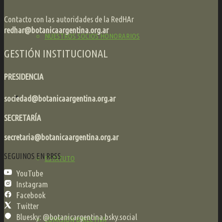
Contacto con las autoridades de la RedHAr
redhar@botanicaargentina.org.ar
NUESTROS SOCIOS HONORARIOS
GESTIÓN INSTITUCIONAL
PRESIDENCIA
SOCIEDAD
sociedad@botanicaargentina.org.ar
SECRETARÍA
secretaria@botanicaargentina.org.ar
SEGUINOS EN RRSS
ESTATUTO
YouTube
Instagram
Facebook
Twitter
Bluesky: @botanicargentina.bsky.social
COMISIÓN DIRECTIVA