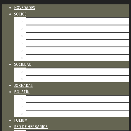
NOVEDADES
SOCIOS
CATEGORÍAS DE SOCIOS
COSTOS
FORMAS DE PAGO
FORMULARIO PARA ASOCIARSE
FORMULARIO DE PAGO DE CUOTAS
NUESTROS SOCIOS HONORARIOS
SOCIEDAD
ESTATUTO
COMISIÓN DIRECTIVA
JORNADAS
BOLETÍN
ÚLTIMO BOLETÍN
BOLETINES ANTERIORES
CÓMO PUBLICAR
FOLIUM
RED DE HERBARIOS